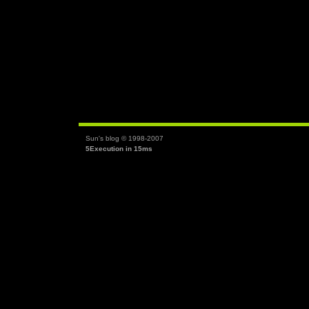
Sun's blog © 1998-2007
5Execution in 15ms