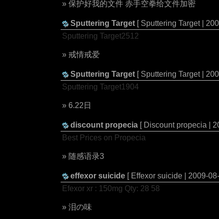
» 保护好我的文件 赤手空拳给文件加密
Sputtering Target
[ Sputtering Target | 20
Sputtering Target2512
» 戒情戒爱
Sputtering Target
[ Sputtering Target | 20
Sputtering Target1904
» 6.22日
discount propecia
[ Discount propecia | 
Best Prices on Propecia
» 随感语录3
effexor suicide
[ Effexor suicide | 2009-08
Efexor xr : 150mg Qty: 28 58
» 泪の味