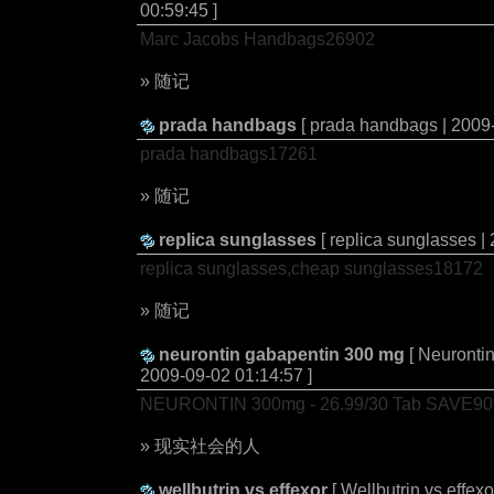
00:59:45 ]
Marc Jacobs Handbags26902
» 随记
prada handbags
[ prada handbags | 2009-
prada handbags17261
» 随记
replica sunglasses
[ replica sunglasses |
replica sunglasses,cheap sunglasses18172
» 随记
neurontin gabapentin 300 mg
[ Neuronti
2009-09-02 01:14:57 ]
NEURONTIN 300mg - 26.99/30 Tab SAVE9
» 现实社会的人
wellbutrin vs effexor
[ Wellbutrin vs effex