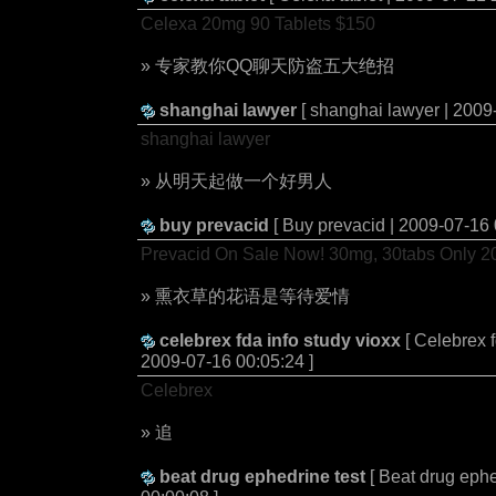
Celexa 20mg 90 Tablets $150
» 专家教你QQ聊天防盗五大绝招
shanghai lawyer
[ shanghai lawyer | 2009
shanghai lawyer
» 从明天起做一个好男人
buy prevacid
[ Buy prevacid | 2009-07-16 
Prevacid On Sale Now! 30mg, 30tabs Only 2
» 熏衣草的花语是等待爱情
celebrex fda info study vioxx
[ Celebrex f
2009-07-16 00:05:24 ]
Celebrex
» 追
beat drug ephedrine test
[ Beat drug ephe