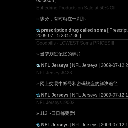
00:00:08 ]
Ephedrine Products on Sale at 50% Off
» 缘分，有时就在一刹那
prescription drug called soma
[ Prescrip
2009-07-15 23:57:36 ]
Goodpills - LOWEST Soma PRICES!!!
» 当梦划过记忆的碎片
NFL Jerseys
[ NFL Jerseys | 2009-07-12 2
NFL Jerseys6423
» 网上交易中帐号和密码被盗的解决途径
NFL Jerseys
[ NFL Jerseys | 2009-07-12 1
NFL Jerseys19002
» 112!~日日都要爱!
NFL Jerseys
[ NFL Jerseys | 2009-07-12 1