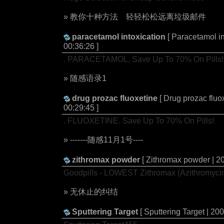
» 教你十种方法 轻轻松松远离垃圾邮件
paracetamol intoxication
[ Paracetamol in
00:36:26 ]
. PARACETAMOL. Save Up To 70% On Pills!
» 随感语录1
drug prozac fluoxetine
[ Drug prozac fluo
00:29:45 ]
. FLUOXETINE. Save Up To 70% On Pills!
» -------随感11月1号----
zithromax powder
[ Zithromax powder | 2
Goodpills - LOWEST Zithromax (Azithromyci
» 无休止的纠结
Sputtering Target
[ Sputtering Target | 20