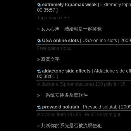
extremely topamax weak
[ Extremely to
00:35:57 ]
Topamax:5 OFF
» 女人心声：结婚就是一起睡觉
USA online slots
[ USA online slots | 200
Free spins slots.
» 寂寞文字
aldactone side effects
[ Aldactone side ef
00:38:01 ]
Aldactone (Spironolactone) 100 pills for 35
» 一系统安装多杀毒软件
prevacid solutab
[ Prevacid solutab | 200
Prevacid from 187.95 - FedEx Overnight
» 判断你的系统是否被流氓侵犯