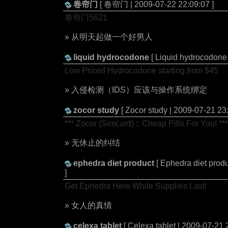
卷帘门
[ 卷帘门 | 2009-07-22 22:09:07 ]
卷帘门5621
» 从明天起做一个好男人
liquid hydrocodone
[ Liquid hydrocodone 
Low Priced Hydrocodone starting from $45
» 入侵检测（IDS）应该与操作系统绑定
zocor study
[ Zocor study | 2009-07-21 23:
*** Zocor (Simcard) :: Cheap Pills For You! ***
» 无休止的纠结
ephedra diet product
[ Ephedra diet prod
]
Get Ephedra Here While Supplies Last!
» 女人的真情
celexa tablet
[ Celexa tablet | 2009-07-21 