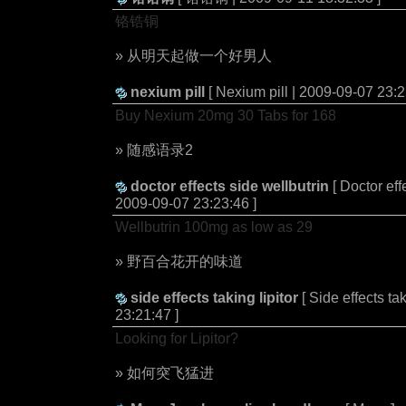
铬锆铜
» 从明天起做一个好男人
nexium pill
[ Nexium pill | 2009-09-07 23:2
Buy Nexium 20mg 30 Tabs for 168
» 随感语录2
doctor effects side wellbutrin
[ Doctor eff
2009-09-07 23:23:46 ]
Wellbutrin 100mg as low as 29
» 野百合花开的味道
side effects taking lipitor
[ Side effects ta
23:21:47 ]
Looking for Lipitor?
» 如何突飞猛进