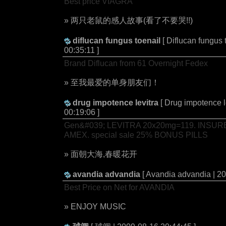
Best price VIAGRA
» 两只老鼠的感人故事(看了不要哭!!)
diflucan fungus toenail
[ Diflucan fungus 
00:35:11 ]
Brand Diflucan from 61 Overnight Fedex
» 至我最爱的单身朋友们！
drug impotence levitra
[ Drug impotence l
00:19:06 ]
Gen&#039; LEVITRA 20x20mg=119. INSUR
AMEX. special sale 25% BONUS PILLS
» 面朝大海,春暖花开
avandia advandia
[ Avandia advandia | 20
Best Price on Net for AVANDIA
» ENJOY MUSIC