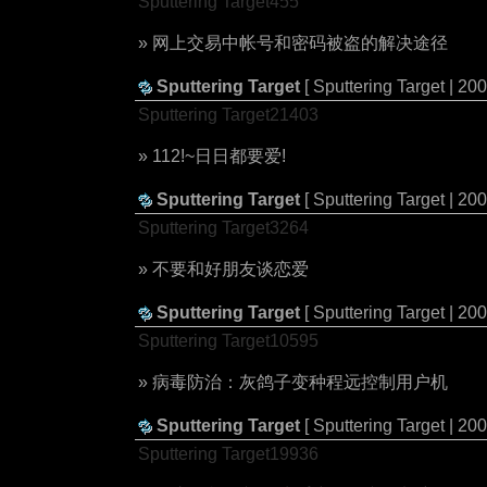
Sputtering Target455
» 网上交易中帐号和密码被盗的解决途径
Sputtering Target
[ Sputtering Target | 20
Sputtering Target21403
» 112!~日日都要爱!
Sputtering Target
[ Sputtering Target | 20
Sputtering Target3264
» 不要和好朋友谈恋爱
Sputtering Target
[ Sputtering Target | 20
Sputtering Target10595
» 病毒防治：灰鸽子变种程远控制用户机
Sputtering Target
[ Sputtering Target | 20
Sputtering Target19936