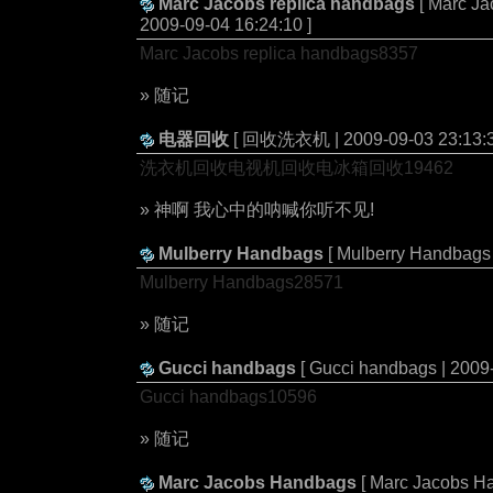
Marc Jacobs replica handbags
[ Marc Ja
2009-09-04 16:24:10 ]
Marc Jacobs replica handbags8357
» 随记
电器回收
[ 回收洗衣机 | 2009-09-03 23:13:3
洗衣机回收电视机回收电冰箱回收19462
» 神啊 我心中的呐喊你听不见!
Mulberry Handbags
[ Mulberry Handbags 
Mulberry Handbags28571
» 随记
Gucci handbags
[ Gucci handbags | 2009-
Gucci handbags10596
» 随记
Marc Jacobs Handbags
[ Marc Jacobs H