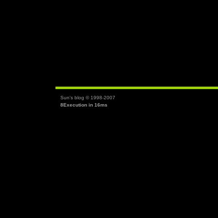
Sun's blog © 1998-2007
8Execution in 16ms